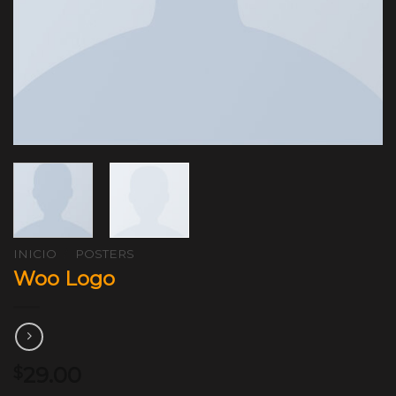
INICIO
/
POSTERS
Woo Logo
29.00
$