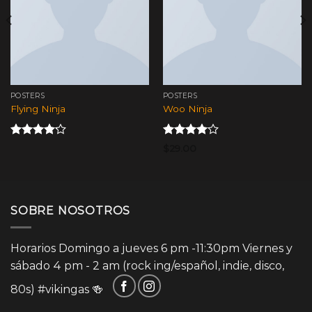
POSTERS
POSTERS
Flying Ninja
Woo Ninja
Valorado
Valorado
$
29.00
en
4.17
en
4.00
de 5
de 5
SOBRE NOSOTROS
Horarios Domingo a jueves 6 pm -11:30pm Viernes y
sábado 4 pm - 2 am (rock ing/español, indie, disco,
80s)
#vikingas
🍻