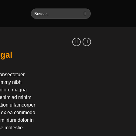
Buscar
por:
ugal
consectetuer
nummy nibh
 dolore magna
i enim ad minim
ation ullamcorper
uip ex ea commodo
 iriure dolor in
sse molestie