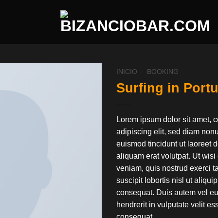
INICIO
/
BOOKING
Surfing in Port
Lorem ipsum dolor sit amet, 
adipiscing elit, sed diam no
euismod tincidunt ut laoreet
aliquam erat volutpat. Ut wis
veniam, quis nostrud exerci t
suscipit lobortis nisl ut aliq
consequat. Duis autem vel eum
hendrerit in vulputate velit e
consequat