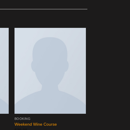
HOT
BOOKING
BOOKING
Weekend Wine Course
Weekend in San Fra