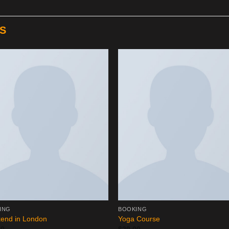
S
ING
BOOKING
end in London
Yoga Course