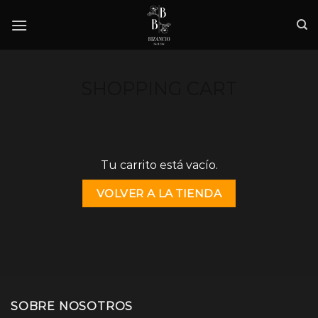
Skip
to
content
SHOPPING CART
Tu carrito está vacío.
VOLVER A LA TIENDA
SOBRE NOSOTROS