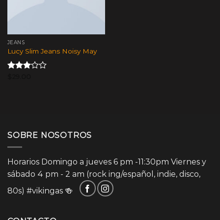
JEANS
Lucy Slim Jeans Noisy May
Valorado
$
29.00
en
3.00
de 5
SOBRE NOSOTROS
Horarios Domingo a jueves 6 pm -11:30pm Viernes y
sábado 4 pm - 2 am (rock ing/español, indie, disco,
80s)
#vikingas
🍻