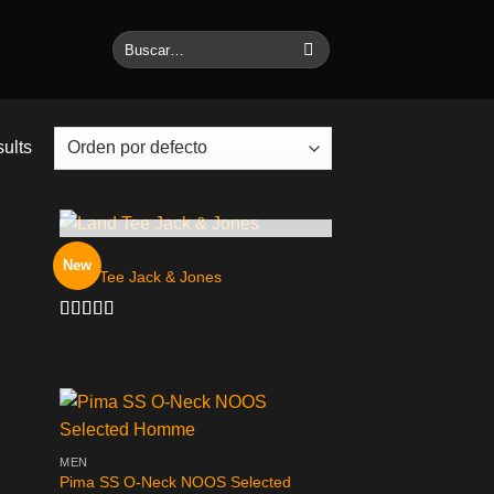
Buscar
por:
sults
AGOTADO
MEN
New
Land Tee Jack & Jones
Valorado
en
4.00
de 5
MEN
Pima SS O-Neck NOOS Selected