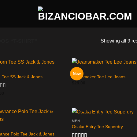
S “T-SHIRT”
Showing all 9 re
MEN
New
n Tee SS Jack & Jones
Jeansmaker Tee Lee Jeans
$
29.00
rado
00
.50
MEN
Osaka Entry Tee Superdry
ance Polo Tee Jack & Jones