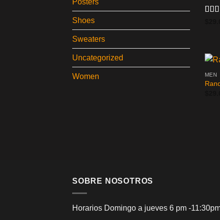
Posters
Shoes
Valo
$
29.
en
4
5
Sweaters
Uncategorized
MEN
Women
Rand
$
29.
SOBRE NOSOTROS
Horarios Domingo a jueves 6 pm -11:30pm