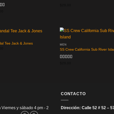
Valorado
$
29.00
en
4.00
rado
00
de 5
.50
de
al Tee Jack & Jones
MEN
00
SS Crew California Sub River Isl
Valorado
$
29.00
en
3.67
de 5
CONTACTO
 Viernes y sábado 4 pm - 2
Dirección: Calle 52 # 52 – 5