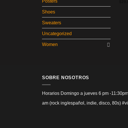
Posters
Valo
$
29.
5.00
Shoes
Sweaters
Uncategorized
Women
SOBRE NOSOTROS
Horarios Domingo a jueves 6 pm -11:30pm
am (rock ing/español, indie, disco, 80s)
#v