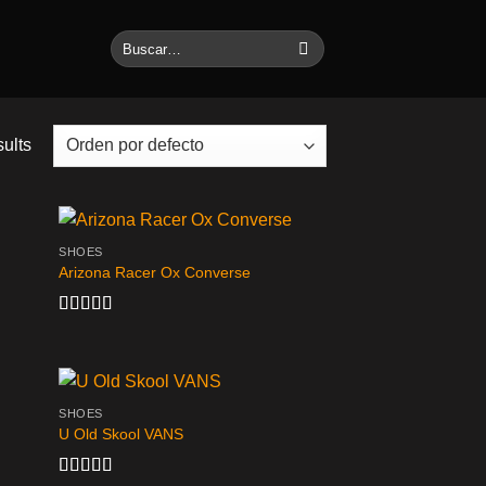
Buscar
por:
sults
SHOES
Arizona Racer Ox Converse
Valorado
en
4.00
de 5
SHOES
U Old Skool VANS