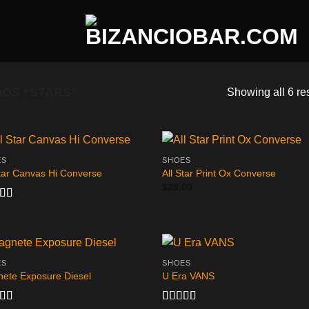
OS “STARS”
Showing all 6 re
ES
SHOES
Star Canvas Hi Converse
All Star Print Ox Converse
$
29.00
rado
.33
de
ES
SHOES
ete Exposure Diesel
U Era VANS