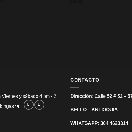
rado en
Valorado
00
$
29.00
de 5
en
3.50
de 5
CONTACTO
 Viernes y sábado 4 pm - 2
Dirección: Calle 52 # 52 – 5
ikingas
🍻
BELLO – ANTIOQUIA
WHATSAPP: 304 4628314