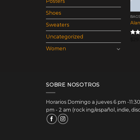
Posters
Shoes
BAG
Alan
Sweaters
Uncategorized
Valo
$
29
en
4
Women
de 5
SOBRE NOSOTROS
Horarios Domingo a jueves 6 pm -11:3
pm - 2 am (rock ing/español, indie, dis