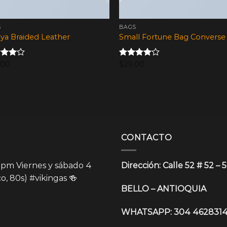
S
BAGS
ya Braided Leather
Small Fortune Bag Converse
rado
.00
Valorado
$
29.00
.00
en
4.00
de 5
CONTACTO
0pm Viernes y sábado 4
Dirección: Calle 52 # 52 – 
co, 80s)
#vikingas
🍻
BELLO – ANTIOQUIA
WHATSAPP: 304 462831