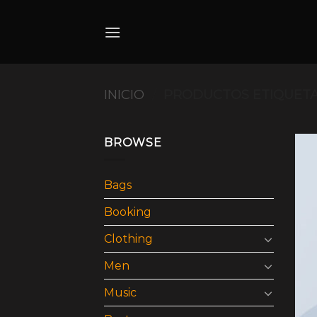
Skip
to
content
INICIO
/
PRODUCTOS ETIQUETA
BROWSE
Bags
Booking
Clothing
Men
Music